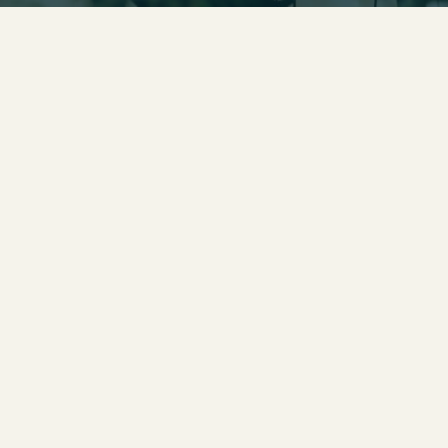
אינפוגארד
אנו ב-Infoguard מלווים ארגונים בהתמודדות עם איומי אבטחת
מידע וסייבר מורכבים ועם דרישות רגולטוריות משתנות, תוך בניית
מערכי הגנה מקיפים המותאמים למציאות העסקית והטכנולוגית
של כל ארגון.
אתר אינפוגארד