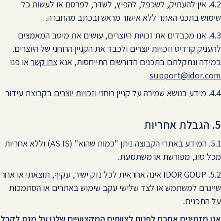
4.2. אין להעתיק, לשכפל, להפיץ, לשדר, לפרסם או לעשות כל
שימוש בתכני האתר ללא אישור מראש ובכתב מהחברה.
4.3. אנו מכבדים את זכויות היוצרים, עושים את מיטב המאמצים
להעניק קרדיט וזכויות יוצרים ולכבד את הקניין הרוחני של היוצרים.
במידה ונתקלתם בתכנים הדורשים התייחסות, אנא
צרו קשר
או פנו
support@idor.com
4.4. מידע בנושא שמירה על קניין רוחני ו
זכויות יוצרים
בקבוצת עידור
5. הגבלת אחריות
5.1. המידע באתרי הקבוצה ניתן "כמות שהוא" (AS IS) וללא אחריות
מכל סוג, מפורשת או משתמעת.
5.2. IDOR GOUP אינה אחראית לכל נזק ישיר, עקיף, תוצאתי או אחר
שייגרם למשתמש או לצד שלישי עקב שימוש באתרים או הסתמכות
על התכנים.
אנו מזמינים אתכם לפנות לצוותים המקצועיים שלנו על מנת לקבל