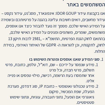
המשתמשים באתר
אנו בקבוצת עידור IDOR GOUP: אינפוגארד, מסג’נט, עידור נקסט –
עידור מחשבים, רואים חשיבות עליונה בהגנה על פרטיותכם ובשמירה
על המידע האישי שלכם. מסמך זה נועד להבהיר כיצד אנו אוספים,
משתמשים, שומרים, משתפים ומגינים על המידע האישי שלכם,
בהתאם לחוק הגנת הפרטיות, התשמ”א – ,1981 לרבות תיקון 13
לחוק, לתקנותיו, וכן להוראות ה- GDPR של האיחוד האירופי, במידת
החלות.
סוגי המידע שאנו אוספים ומטרות השימוש בו
מידע שנמסר על ידיכם – שם, דוא”ל, טלפון, כתובת, פרטי
תשלום, פרטי חברה, וכל פרט
אחר שתמסרו בעת הרשמה, רכישה, מילוי טפסים או פנייה
אלינו.
מידע טכנולוגי ואוטומטי – כתובת IP, סוג דפדפן, מערכת
הפעלה, שפת המכשיר, מיקום
גיאוגרפי אם הופעל, נתוני תעבורה, עוגיות, ונתוני שימוש
סטטיסטיים.