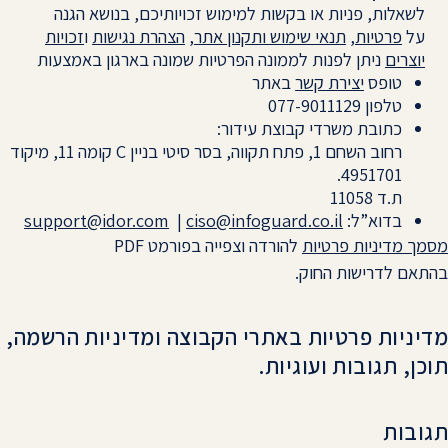
לשאלות, פניות או בקשות למימוש זכויותיכם, בנושא הגנה
על
פרטיות
,
תנאי שימוש ותקנון אתר
,
הצהרת נגישות
ו
זכויות
יוצרים
ניתן לפנות לממונה הפרטיות שמונה בארגון באמצעות
טופס
יצירת קשר
באתר
טלפון 077-9011129
כתובת משרדי קבוצת עידור:
רחוב השחם 1, פתח תקווה, בסר סיטי בניין C קומה 11, מיקוד
4951701.
ת.ד 11058
בדוא”ל:
ciso@infoguard.co.il
|
support@idor.com
מסמך מדיניות פרטיות
להורדה וצפייה בפורמט PDF
בהתאם לדרישות החוק.
מדיניות פרטיות באתרי הקבוצה ומדיניות הרשמה,
תוכן, תגובות ועוגיות.
תגובות