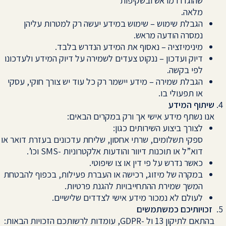
שהוגדרו מראש ובשקיפות
מלאה.
הגבלת שימוש – שימוש במידע יעשה רק למטרות עליהן
נמסרה הודעה מראש.
מינימיזציה – נאסוף את המידע הנדרש בלבד.
דיוק ועדכון – ננקוט צעדים לשמירה על דיוק המידע ולעדכונו
לפי בקשה.
הגבלת שמירה – מידע יישמר רק כל עוד יש צורך חוקי, עסקי
או תפעולי בו.
שיתוף המידע
אנו נשתף מידע אישי אך ורק במקרים הבאים:
לצורך ביצוע השירותים כגון:
ספקי תשלומים, שרתי אחסון, שליחת עדכונים בעזרת דואר או
דוא”ל או תוכנות דיוור והודעות אלקטרוניות -SMS וכו’.
כאשר נדרש על פי דין או צו שיפוטי.
במקרה של מיזוג, רכישה או העברת פעילות, בכפוף להבטחת
המשך שמירת ההתחייבויות להגנת פרטיות.
לעולם לא נמכור מידע אישי לצדדים שלישיים.
זכויותיכם כמשתמשים
בהתאם לתיקון 13 ול -GDPR, עומדות לרשותכם הזכויות הבאות: