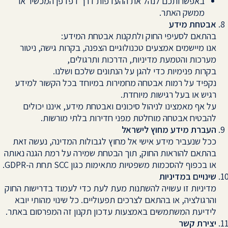
באפשרותכם לנהל את ההעדפות דרך דפדפן המכשיר או
ממשק האתר.
אבטחת מידע
בהתאם לסעיפי החוק ולתקנות אבטחת המידע:
אנו מיישמים אמצעים טכנולוגיים הצפנה, בקרות גישה, ניטור
מערכות והטמעת מדיניות, הדרכות ותרגולים,
בקרות פנימיות כדי להגן על הנתונים שלכם ושלנו.
נקפיד על רמות אבטחה מחמירות במיוחד בכל הקשור למידע
רגיש או בעל רגישות מיוחדת.
על אף מאמצינו לניהול סיכונים ואבטחת מידע, איננו יכולים
להבטיח אבטחה מוחלטת מפני חדירות בלתי מורשות.
העברת מידע מחוץ לישראל
ככל שנעביר מידע אישי אל מחוץ לגבולות המדינה, נעשה זאת
בהתאם להוראות החוק, תוך הבטחת שמירה על רמת הגנה נאותה
או בכפוף להסכמות משפטיות מתאימות כגון SCC תחת ה-GDPR.
שינויים במדיניות
מדיניות זו עשויה להשתנות מעת לעת כדי לעמוד בדרישות החוק
והרגולציה, או בהתאם לצרכים תפעוליים. כל שינוי מהותי יובא
לידיעת המשתמשים באמצעות עדכון תקנון זה המפרסום באתר.
יצירת קשר