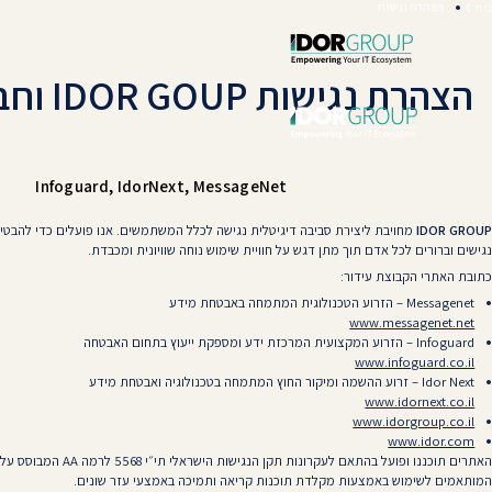
הצהרת נגישות
בית
הצהרת נגישות
IDOR GOUP וחברות הבת:
Infoguard, IdorNext, MessageNet
IDOR GROUP
מחויבת ליצירת סביבה דיגיטלית נגישה לכלל המשתמשים. אנו פועלים כדי להבטיח
נגישים וברורים לכל אדם תוך מתן דגש על חוויית שימוש נוחה שוויונית ומכבדת.
כתובת האתרי הקבוצת עידור:
Messagenet – הזרוע הטכנולוגית המתמחה באבטחת מידע
www.messagenet.net
Infoguard – הזרוע המקצועית המרכזת ידע ומספקת ייעוץ בתחום האבטחה
www.infoguard.co.il
Idor Next – זרוע ההשמה ומיקור החוץ המתמחה בטכנולוגיה ואבטחת מידע
www.idornext.co.il
www.idorgroup.co.il
www.idor.com
האתרים תוכננו ופועל בהתאם לעקרונות תקן הנגישות הישראלי תי״י 5568 לרמה AA המבוסס על הנחיות WCAG 2.1.
המותאמים לשימוש באמצעות מקלדת תוכנות קריאה ותמיכה באמצעי עזר שונים.