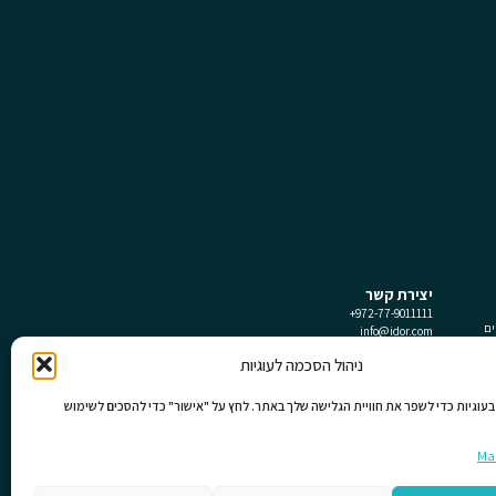
יצירת קשר
972-77-9011111+
ים
info@idor.com
שות
Shaham 1 St
טיות
ניהול הסכמה לעוגיות
Beser City, Tower C, 11th Floor
Cookie}
PO 11058, ZIP 4951701
Petah Tikva
וגיות כדי לשפר את חוויית הגלישה שלך באתר. לחץ על "אישור" כדי להסכים לשימוש
Israel
Man
עקבו אחרינו