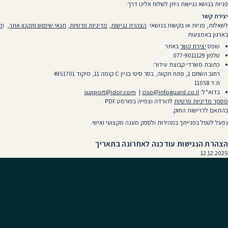
פניות בנושא נגישות ניתן לשלוח אלינו דרך:
יצירת קשר
לשאלות, פניות או בקשות בנושאי:
הצהרת נגישות
,
מדיניות פרטיות
,
תנאי שימוש ותקנון אתר
, ו
זכ
בארגון באמצעות
טופס
יצירת קשר
באתר
טלפון 077-9011129
כתובת משרדי קבוצת עידור:
רחוב השחם 1, פתח תקווה, בסר סיטי בניין C קומה 11, מיקוד 4951701
ת.ד 11058
בדוא”ל:
ciso@infoguard.co.il
|
support@idor.com
מסמך מדיניות פרטיות
להורדה וצפייה בפורמט PDF
בהתאם לדרישות החוק.
נפעל לטפל בפנייתך במהירות ולספק מענה מקצועי ואישי.
הצהרת הנגישות עודכנה לאחרונה בתאריך
12.12.2025