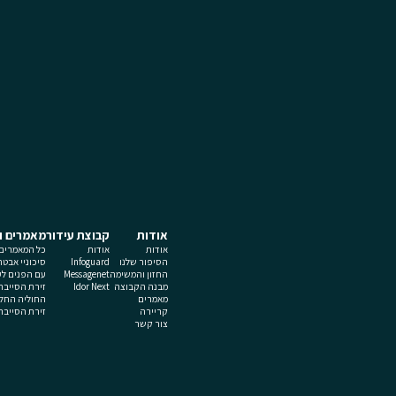
אודות
קבוצת עידור
מאמרים ו
אודות
אודות
כל המאמרים
הסיפור שלנו
Infoguard
סיכוניי אבטח
החזון והמשימה
Messagenet
עם הפנים לעתי
מבנה הקבוצה
Idor Next
זירת הסייבר
מאמרים
החוליה החלש
קריירה
זירת הסייבר
צור קשר