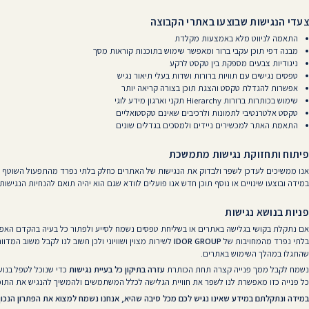
צעדי הנגישות שבוצעו באתרי הקבוצה
התאמה לניווט מלא באמצעות מקלדת
מבנה דפי תוכן עקבי ברור ומאפשר שימוש בתוכנות קוראות מסך
ניגודיות צבעים מספקת בין טקסט לרקע
טפסים נגישים עם תוויות ברורות ושדות בעלי תיאור נגיש
אפשרות להגדלת טקסט והצגת תוכן בצורה קריאה יותר
שימוש בכותרות ברורות Hierarchy תקני וארגון מידע לוגי
טקסט אלטרנטיבי לתמונות ולרכיבים שאינם טקסטואליים
התאמת האתר למכשירים ניידים ולמסכים בגדלים שונים
פיתוח ותחזוקת נגישות מתמשכת
אנו ממשיכים לעדכן לשפר ולבדוק את הנגישות של האתרים כחלק בלתי נפרד מהתפעול השוטף של OR GROUP
במידה ובוצעו שינויים או נוסף תוכן חדש אנו פועלים לוודא שגם הוא יהיה תואם להנחיות הנגישות.
פניות בנושא נגישות
אם נתקלת בקושי בגלישה באתרים או בשליחת טפסים נשמח לסייע ולפתור כל בעיה בהקדם האפשר
בלתי נפרד מהמחויבות של
IDOR GROUP
לשירות מצוין ושוויוני ולכן חשוב לנו לקבל משוב המדווח
שהתגלו במהלך השימוש באתרים.
נשמח לקבל ממך פנייה קצרה תחת הכותרת
עזרה בתיקון כל בעיית נגישות
כדי שנוכל לטפל בנושא
כל פנייה כזו מאפשרת לנו לשפר את חוויית הגלישה לכלל המשתמשים ולהמשיך להנגיש את התוכן
במידה ונתקלתם במידע שאינו נגיש לכם מכל סיבה שהיא, אנחנו נשמח למצוא את הפתרון הנכון 